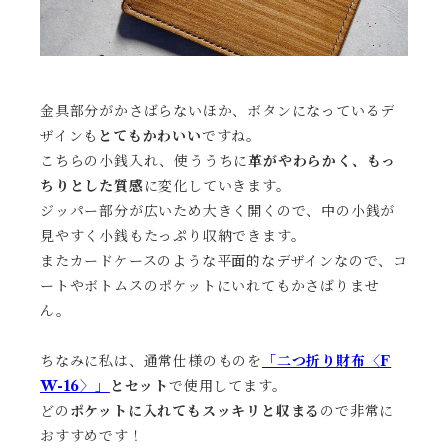
金具部分がかさばらないほか、ボタンになっているデ
ザインも
とてもかわいい
ですね。
こちらの小銭入れ、使ううちに
革がやわらかく、もっ
ちりとした質感
に変化していきます。
ジッパー部分が広いため大きく開くので、中の小銭が
見やすく小銭もたっぷり収納できます。
またカードケースのような平面的なデザインなので、コ
ートやボトムスのポケットにいれてもかさばりませ
ん。
ちなみに私は、通常仕様のものを
「二つ折り財布〈F
W-16〉」
とセット
で使用してます。
どの
ポケットに入れてもスッキリと収まる
ので非常に
おすすめです！